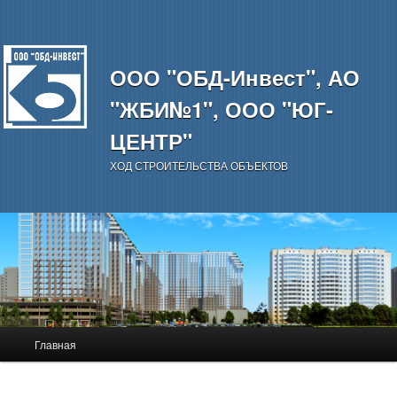
ООО "ОБД-Инвест", АО
"ЖБИ№1", ООО "ЮГ-
ЦЕНТР"
ХОД СТРОИТЕЛЬСТВА ОБЪЕКТОВ
Главное
Главная
Перейти
меню
к