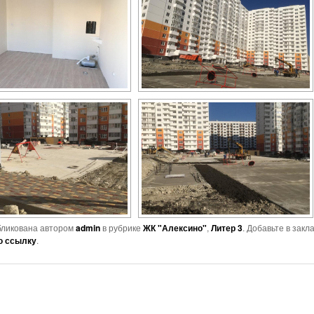
бликована автором
admin
в рубрике
ЖК "Алексино"
,
Литер 3
. Добавьте в закл
ю ссылку
.