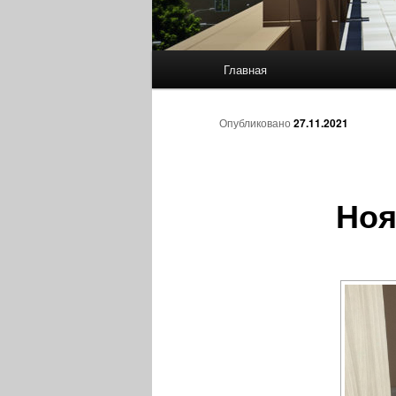
Главное
Главная
Перейти
меню
к
Опубликовано
27.11.2021
основному
Ноя
содержимому