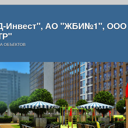
-Инвест", АО "ЖБИ№1", ООО
ТР"
А ОБЪЕКТОВ