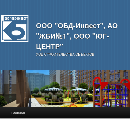
ООО "ОБД-Инвест", АО
"ЖБИ№1", ООО "ЮГ-
ЦЕНТР"
ХОД СТРОИТЕЛЬСТВА ОБЪЕКТОВ
Главное
Главная
Перейти
меню
к