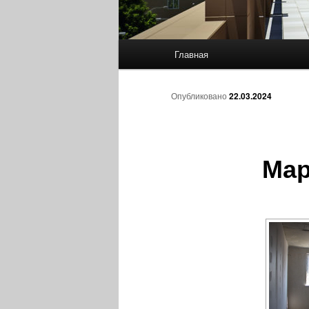
Главное
Главная
Перейти
меню
к
Опубликовано
22.03.2024
основному
Мар
содержимому