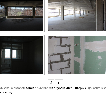
1
2
►
бликована автором
admin
в рубрике
ЖK "Кубанский"
,
Литер 5.2
. Добавьте в з
ю ссылку
.