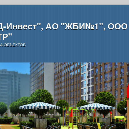
-Инвест", АО "ЖБИ№1", ООО
ТР"
А ОБЪЕКТОВ