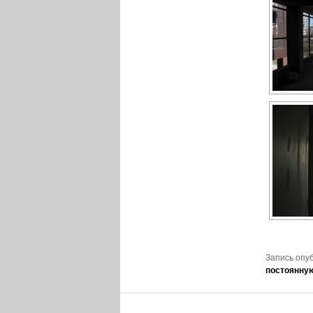
Запись опу
постоянну