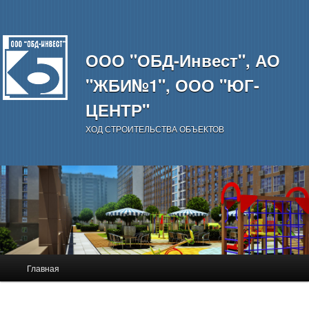
ООО "ОБД-Инвест", АО
"ЖБИ№1", ООО "ЮГ-
ЦЕНТР"
ХОД СТРОИТЕЛЬСТВА ОБЪЕКТОВ
Главное
Главная
Перейти
меню
к