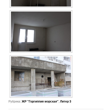
Рубрика:
ЖР "Горгиппия морская"
,
Литер 3