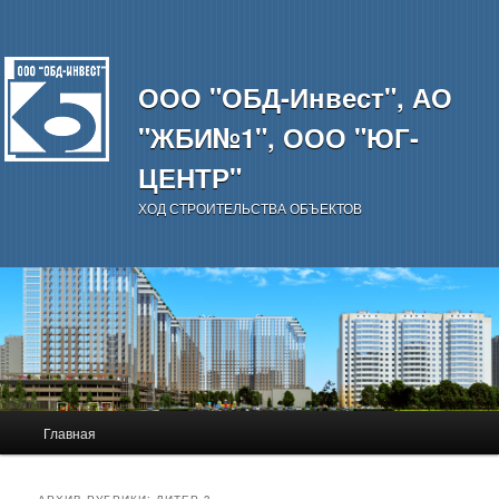
ООО "ОБД-Инвест", АО
"ЖБИ№1", ООО "ЮГ-
ЦЕНТР"
ХОД СТРОИТЕЛЬСТВА ОБЪЕКТОВ
Главное
Главная
Перейти
Перейти
меню
к
к
АРХИВ РУБРИКИ:
ЛИТЕР 3