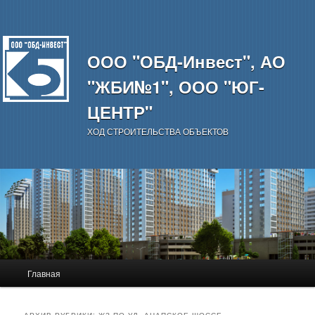
ООО "ОБД-Инвест", АО
"ЖБИ№1", ООО "ЮГ-
ЦЕНТР"
ХОД СТРОИТЕЛЬСТВА ОБЪЕКТОВ
Главное
Главная
Перейти
Перейти
меню
к
к
АРХИВ РУБРИКИ:
ЖЗ ПО.УЛ. АНАПСКОЕ ШОССЕ