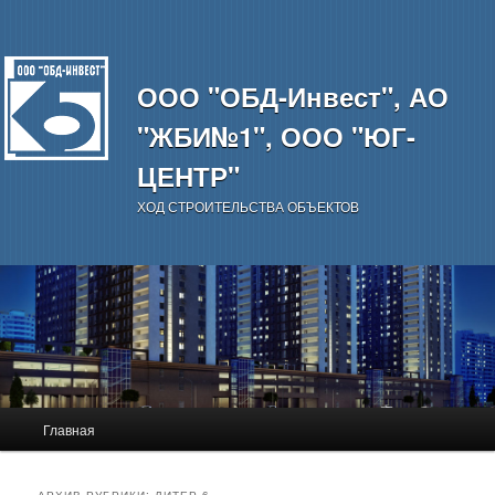
ООО "ОБД-Инвест", АО
"ЖБИ№1", ООО "ЮГ-
ЦЕНТР"
ХОД СТРОИТЕЛЬСТВА ОБЪЕКТОВ
Главное
Главная
Перейти
Перейти
меню
к
к
АРХИВ РУБРИКИ:
ЛИТЕР 6